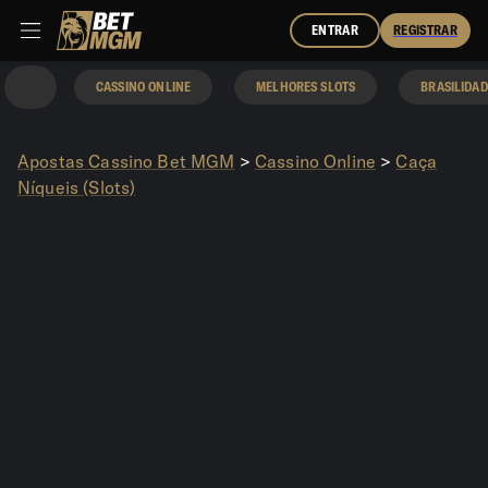
ENTRAR
REGISTRAR
CASSINO ONLINE
MELHORES SLOTS
BRASILIDAD
Apostas Cassino Bet MGM
>
Cassino Online
>
Caça
Níqueis (Slots)