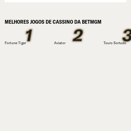
MELHORES JOGOS DE CASSINO DA BETMGM
1
2
Fortune Tiger
Aviator
Touro Sortudo