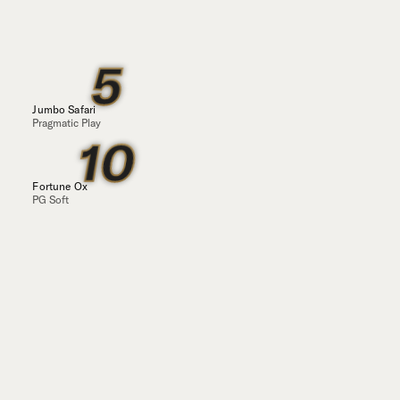
5
Jumbo Safari
Pragmatic Play
10
Fortune Ox
PG Soft