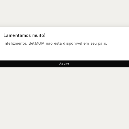
Lamentamos muito!
Infelizmente, BetMGM não está disponível em seu país.
Ao vivo
Trazido para você por
BAIXE O APLICATIVO BETMGM BRASIL