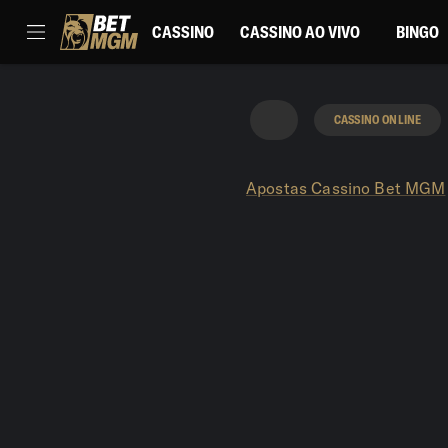
CASSINO
CASSINO AO VIVO
BINGO
CASSINO ONLINE
Apostas Cassino Bet MGM