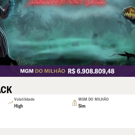
R$ 6.908.809,48
ACK
Volatilidade
MGM DO MILHÃO
High
Sim