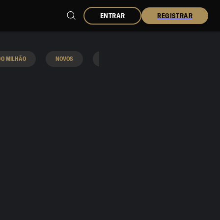
ENTRAR
REGISTRAR
O MILHÃO
NOVOS
MGM EXCLUSIVOS
BINGO AO VIVO