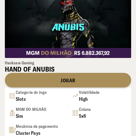
R$ 6.882.367,92
Hacksaw Gaming
HAND OF ANUBIS
JOGAR
Categoria do Jogo
Volatilidade
Slots
High
MGM DO MILHÃO
Coluna
Sim
5x6
Mecânica de pagamento
Cluster Pays