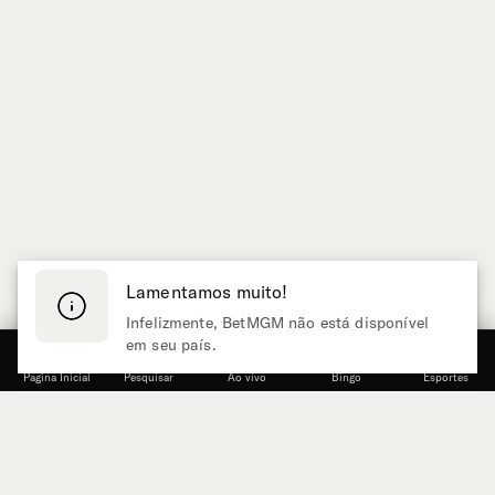
Lamentamos muito!
Infelizmente, BetMGM não está disponível
em seu país.
Página Inicial
Pesquisar
Ao vivo
Bingo
Esportes