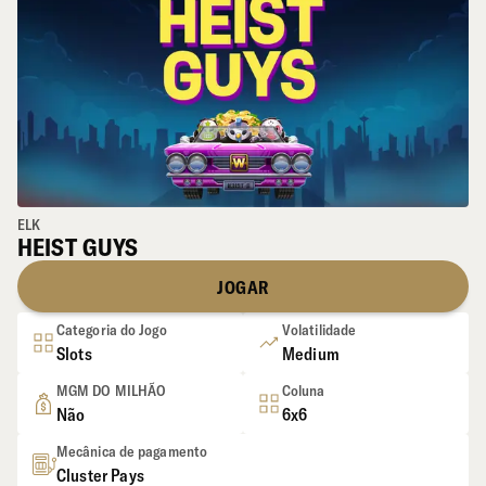
ELK
HEIST GUYS
JOGAR
Categoria do Jogo
Volatilidade
Slots
Medium
MGM DO MILHÃO
Coluna
Não
6x6
Mecânica de pagamento
Cluster Pays