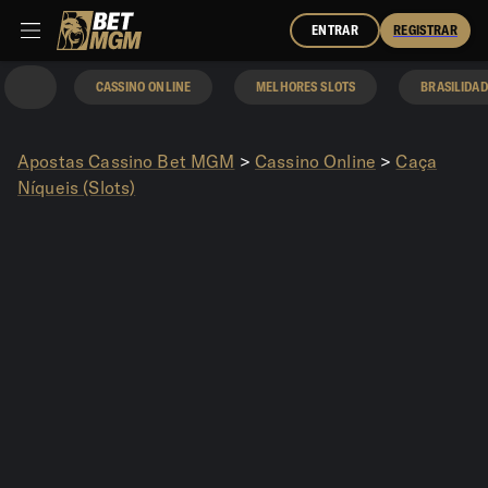
ENTRAR
REGISTRAR
CASSINO ONLINE
MELHORES SLOTS
BRASILIDAD
Apostas Cassino Bet MGM
>
Cassino Online
>
Caça
Níqueis (Slots)