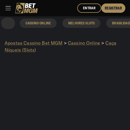
ENTRAR
REGISTRAR
CASSINO ONLINE
MELHORES SLOTS
BRASILIDAD
Apostas Cassino Bet MGM
>
Cassino Online
>
Caça
Níqueis (Slots)