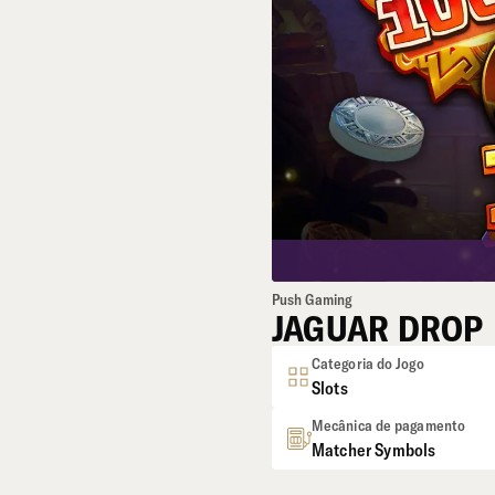
Push Gaming
JAGUAR DROP
Categoria do Jogo
Slots
Mecânica de pagamento
Matcher Symbols