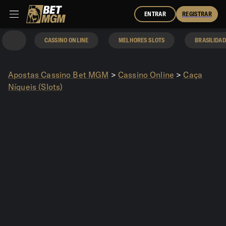
ENTRAR
REGISTRAR
CASSINO ONLINE
MELHORES SLOTS
BRASILIDAD
Apostas Cassino Bet MGM
>
Cassino Online
>
Caça
Níqueis (Slots)