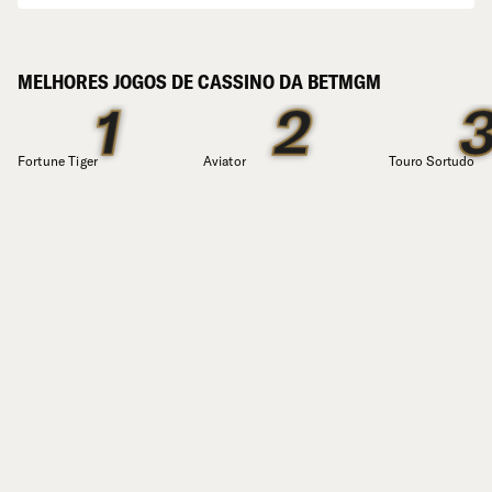
MELHORES JOGOS DE CASSINO DA BETMGM
1
2
Fortune Tiger
Aviator
Touro Sortudo