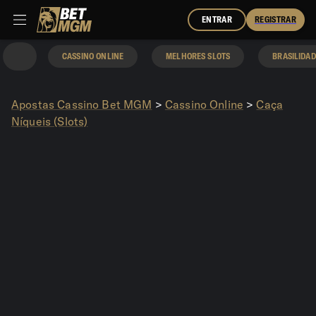
ENTRAR
REGISTRAR
CASSINO ONLINE
MELHORES SLOTS
BRASILIDAD
Apostas Cassino Bet MGM
>
Cassino Online
>
Caça
Níqueis (Slots)