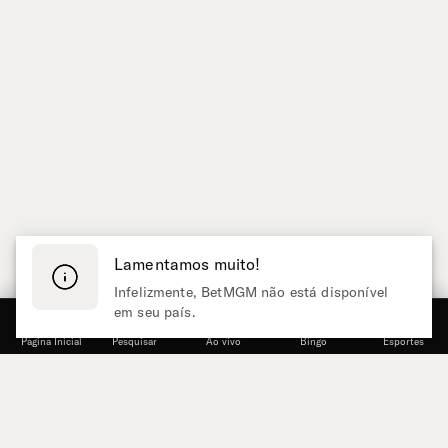
Lamentamos muito!
Infelizmente, BetMGM não está disponível
em seu país.
Página Inicial
Pesquisar
Ao vivo
Bingo
Esportes