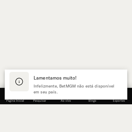
Lamentamos muito!
Infelizmente, BetMGM não está disponível
em seu país.
Página Inicial
Pesquisar
Ao vivo
Bingo
Esportes