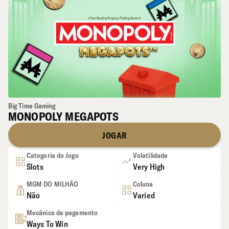
Big Time Gaming
MONOPOLY MEGAPOTS
JOGAR
Categoria do Jogo
Volatilidade
Slots
Very High
MGM DO MILHÃO
Coluna
Não
Varied
Mecânica de pagamento
Ways To Win