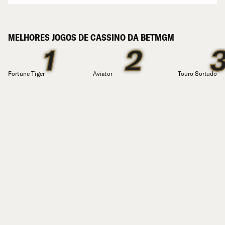
MELHORES JOGOS DE CASSINO DA BETMGM
1
2
Fortune Tiger
Aviator
Touro Sortudo