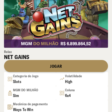
R$ 6.899.864,52
Relax
NET GAINS
JOGAR
Categoria do Jogo
Volatilidade
Slots
High
MGM DO MILHÃO
Coluna
Sim
6x4
Mecânica de pagamento
Ways To Win