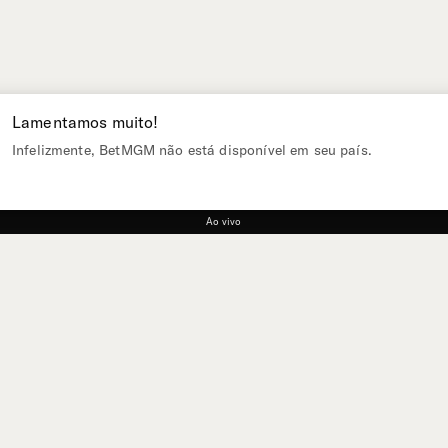
Lamentamos muito!
Infelizmente, BetMGM não está disponível em seu país.
Ao vivo
Trazido para você por
BAIXE O APLICATIVO BETMGM BRASIL