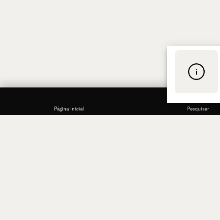
Página Inicial
Pesquisar