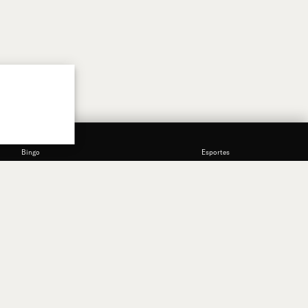
Bingo
Esportes