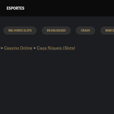
ESPORTES
MELHORES SLOTS
BRASILIDADES
CRASH
MGM D
>
Cassino Online
>
Caça Níqueis (Slots)