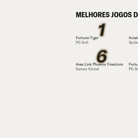
MELHORES JOGOS D
1
Fortune Tiger
Aviat
PG Soft
Sprib
6
Area Link Phoenix Firestorm
Fort
Games Global
PG So