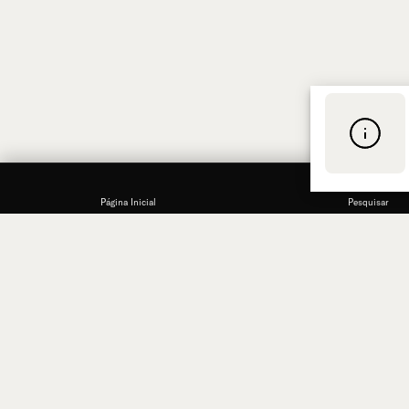
Página Inicial
Pesquisar