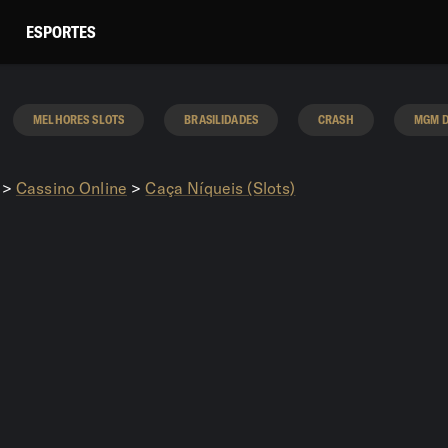
ESPORTES
MELHORES SLOTS
BRASILIDADES
CRASH
MGM D
>
Cassino Online
>
Caça Níqueis (Slots)