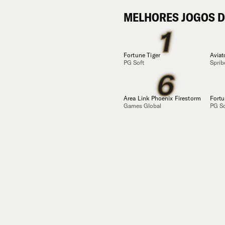
MELHORES JOGOS D
1
Fortune Tiger
Aviat
PG Soft
Sprib
6
Area Link Phoenix Firestorm
Fort
Games Global
PG So