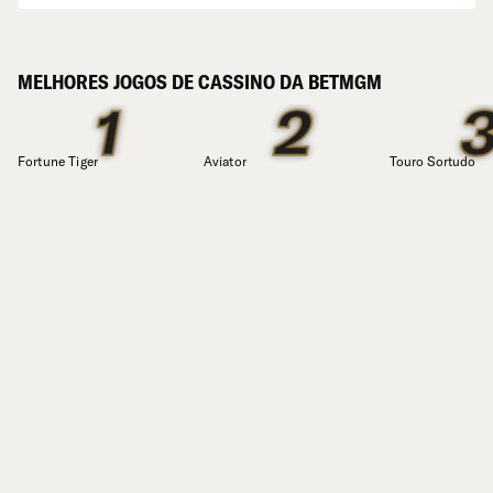
MELHORES JOGOS DE CASSINO DA BETMGM
1
2
Fortune Tiger
Aviator
Touro Sortudo