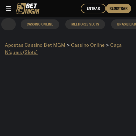
ENTRAR
REGISTRAR
CASSINO ONLINE
MELHORES SLOTS
BRASILIDAD
Apostas Cassino Bet MGM
>
Cassino Online
>
Caça
Níqueis (Slots)