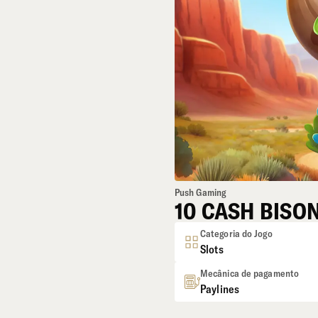
Push Gaming
10 CASH BISO
Categoria do Jogo
Slots
Mecânica de pagamento
Paylines