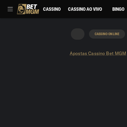
CASSINO
CASSINO AO VIVO
BINGO
CASSINO ONLINE
Apostas Cassino Bet MGM