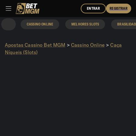
ENTRAR
REGISTRAR
CASSINO ONLINE
MELHORES SLOTS
BRASILIDAD
Apostas Cassino Bet MGM
>
Cassino Online
>
Caça
Níqueis (Slots)