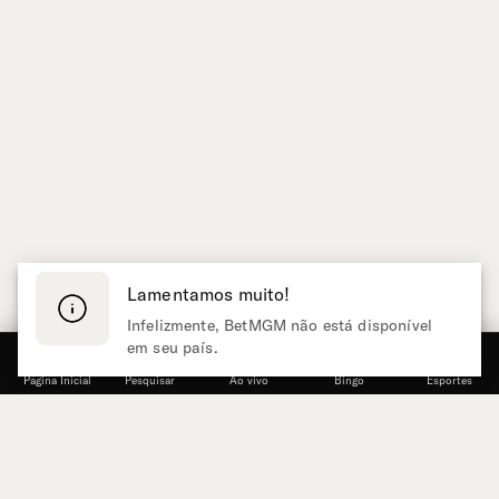
Lamentamos muito!
Infelizmente, BetMGM não está disponível
em seu país.
Página Inicial
Pesquisar
Ao vivo
Bingo
Esportes