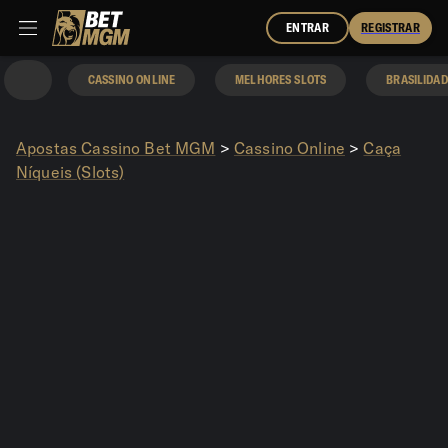
ENTRAR
REGISTRAR
CASSINO ONLINE
MELHORES SLOTS
BRASILIDAD
Apostas Cassino Bet MGM
>
Cassino Online
>
Caça
Níqueis (Slots)