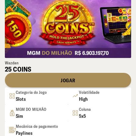
R$ 6.903.197,70
Wazdan
25 COINS
JOGAR
Categoria do Jogo
Volatilidade
Slots
High
MGM DO MILHÃO
Coluna
Sim
5x5
Mecânica de pagamento
Paylines