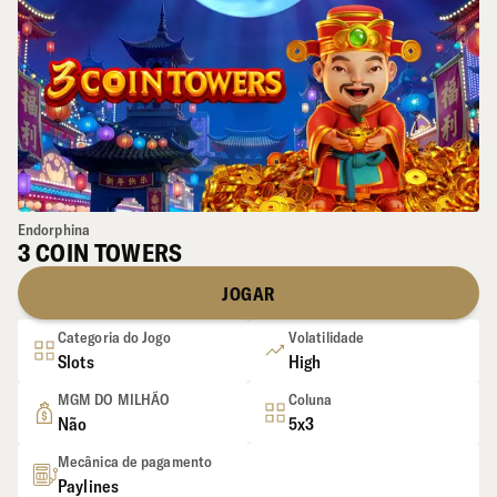
Endorphina
3 COIN TOWERS
JOGAR
Categoria do Jogo
Volatilidade
Slots
High
MGM DO MILHÃO
Coluna
Não
5x3
Mecânica de pagamento
Paylines