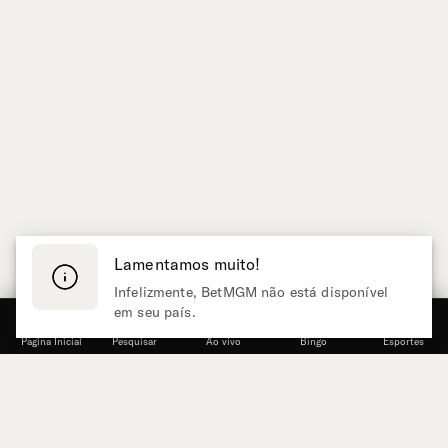
Lamentamos muito!
Infelizmente, BetMGM não está disponível
em seu país.
Página Inicial
Pesquisar
Ao vivo
Bingo
Esportes