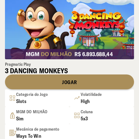
R$ 6.893.688,44
Pragmatic Play
3 DANCING MONKEYS
JOGAR
Categoria do Jogo
Volatilidade
Slots
High
MGM DO MILHÃO
Coluna
Sim
5x3
Mecânica de pagamento
Ways To Win