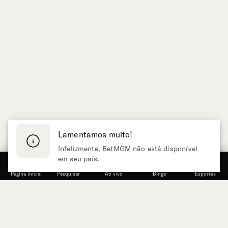
Lamentamos muito!
Infelizmente, BetMGM não está disponível
em seu país.
Página Inicial
Pesquisar
Ao vivo
Bingo
Esportes