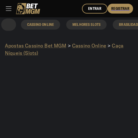
ENTRAR
REGISTRAR
CASSINO ONLINE
MELHORES SLOTS
BRASILIDAD
Apostas Cassino Bet MGM
>
Cassino Online
>
Caça
Níqueis (Slots)