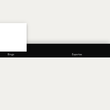
Bingo
Esportes