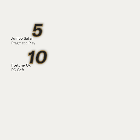
5
Jumbo Safari
Pragmatic Play
10
Fortune Ox
PG Soft