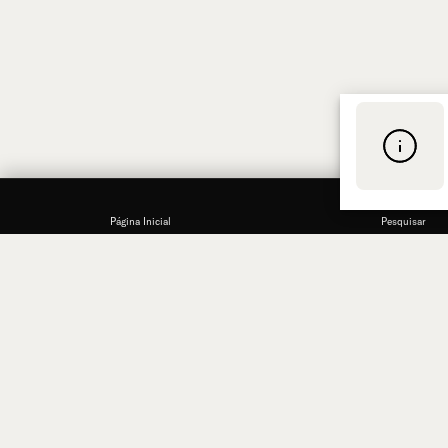
Página Inicial
Pesquisar