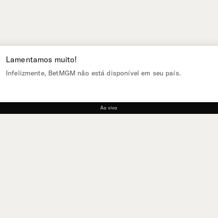
Lamentamos muito!
Infelizmente, BetMGM não está disponível em seu país.
Ao vivo
Trazido para você por
BAIXE O APLICATIVO BETMGM BRASIL