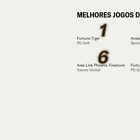
MELHORES JOGOS D
1
Fortune Tiger
Aviat
PG Soft
Sprib
6
Area Link Phoenix Firestorm
Fort
Games Global
PG So