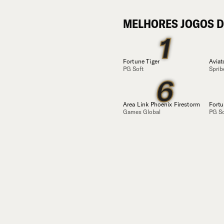
MELHORES JOGOS D
1
Fortune Tiger
Aviat
PG Soft
Sprib
6
Area Link Phoenix Firestorm
Fort
Games Global
PG So