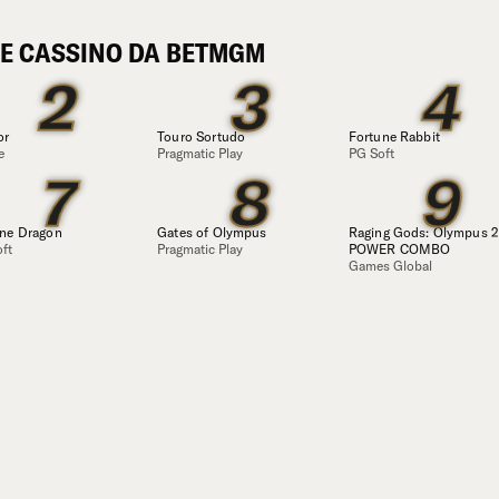
E CASSINO DA BETMGM
2
3
4
or
Touro Sortudo
Fortune Rabbit
e
Pragmatic Play
PG Soft
7
8
9
une Dragon
Gates of Olympus
Raging Gods: Olympus 2
ft
Pragmatic Play
POWER COMBO
Games Global