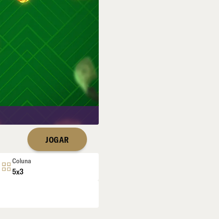
JOGAR
Coluna
5x3