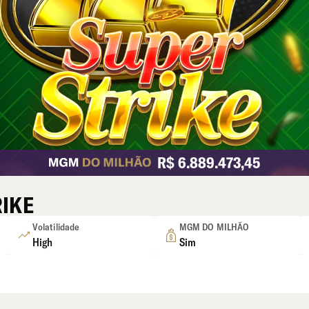
R$ 6.889.473,45
RIKE
Volatilidade
MGM DO MILHÃO
High
Sim