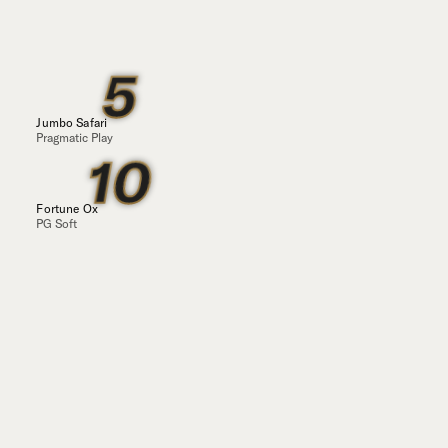
5
Jumbo Safari
Pragmatic Play
10
Fortune Ox
PG Soft