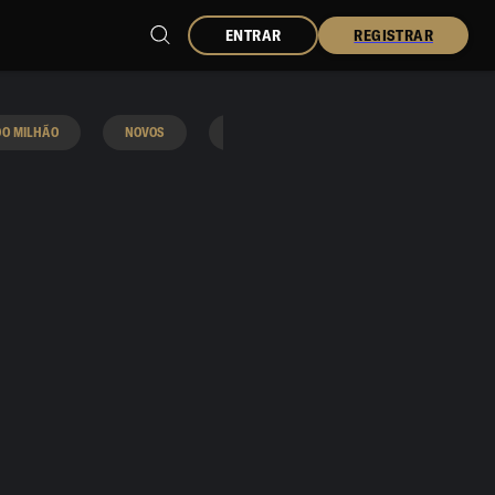
ENTRAR
REGISTRAR
O MILHÃO
NOVOS
MGM EXCLUSIVOS
BINGO AO VIVO