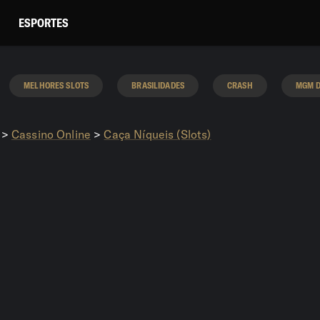
ESPORTES
MELHORES SLOTS
BRASILIDADES
CRASH
MGM D
>
Cassino Online
>
Caça Níqueis (Slots)