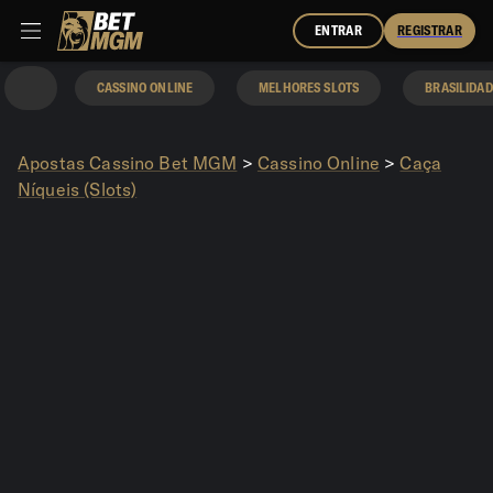
ENTRAR
REGISTRAR
CASSINO ONLINE
MELHORES SLOTS
BRASILIDAD
Apostas Cassino Bet MGM
>
Cassino Online
>
Caça
Níqueis (Slots)