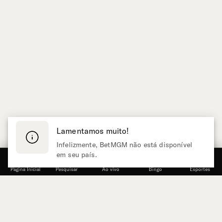
Lamentamos muito!
Infelizmente, BetMGM não está disponível
em seu país.
Página Inicial
Pesquisar
Ao vivo
Bingo
Esportes