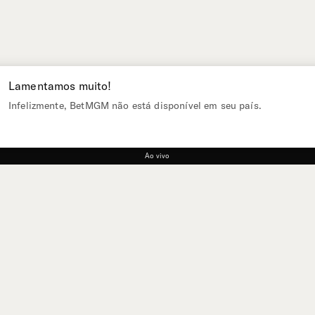
Lamentamos muito!
Infelizmente, BetMGM não está disponível em seu país.
Ao vivo
Trazido para você por
BAIXE O APLICATIVO BETMGM BRASIL