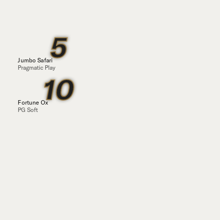
5
Jumbo Safari
Pragmatic Play
10
Fortune Ox
PG Soft