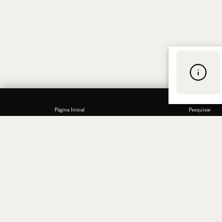
Página Inicial
Pesquisar