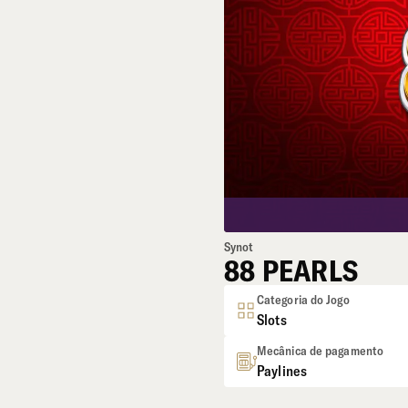
Synot
88 PEARLS
Categoria do Jogo
Slots
Mecânica de pagamento
Paylines