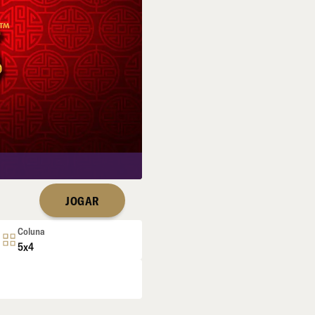
JOGAR
Coluna
5x4