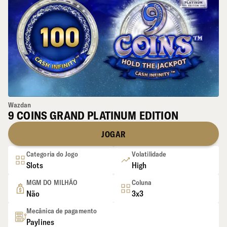
Wazdan
9 COINS GRAND PLATINUM EDITION
JOGAR
Categoria do Jogo
Volatilidade
Slots
High
MGM DO MILHÃO
Coluna
Não
3x3
Mecânica de pagamento
Paylines