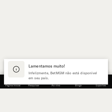
Lamentamos muito!
Infelizmente, BetMGM não está disponível
em seu país.
Página Inicial
Pesquisar
Ao vivo
Bingo
Esportes