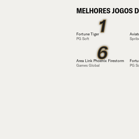
MELHORES JOGOS D
1
Fortune Tiger
Aviat
PG Soft
Sprib
6
Area Link Phoenix Firestorm
Fort
Games Global
PG So