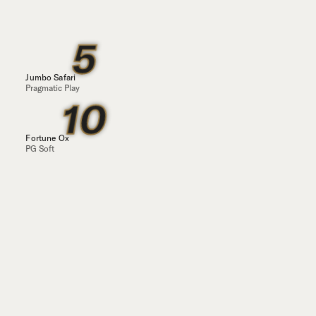
5
Jumbo Safari
Pragmatic Play
10
Fortune Ox
PG Soft