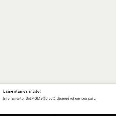
Lamentamos muito!
Infelizmente, BetMGM não está disponível em seu país.