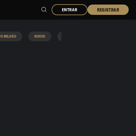
ENTRAR
REGISTRAR
O MILHÃO
NOVOS
MGM EXCLUSIVOS
BINGO AO VIVO