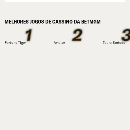
MELHORES JOGOS DE CASSINO DA BETMGM
1
2
Fortune Tiger
Aviator
Touro Sortudo