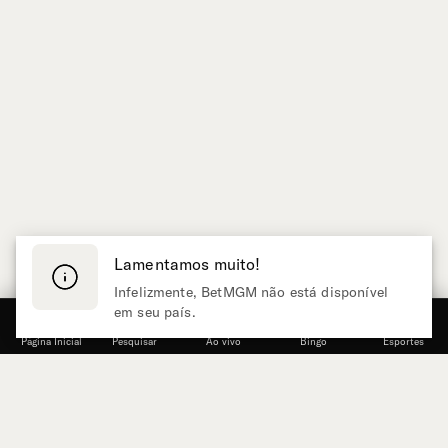
Lamentamos muito!
Infelizmente, BetMGM não está disponível
em seu país.
Página Inicial
Pesquisar
Ao vivo
Bingo
Esportes