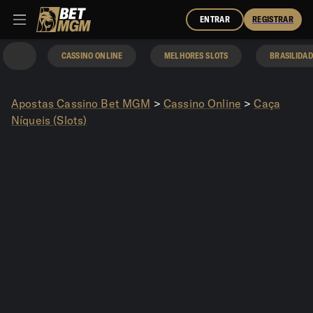
ENTRAR
REGISTRAR
CASSINO ONLINE
MELHORES SLOTS
BRASILIDAD
Apostas Cassino Bet MGM
>
Cassino Online
>
Caça
Níqueis (Slots)