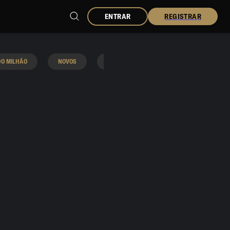
ENTRAR
REGISTRAR
O MILHÃO
NOVOS
MGM EXCLUSIVOS
BINGO AO VIVO