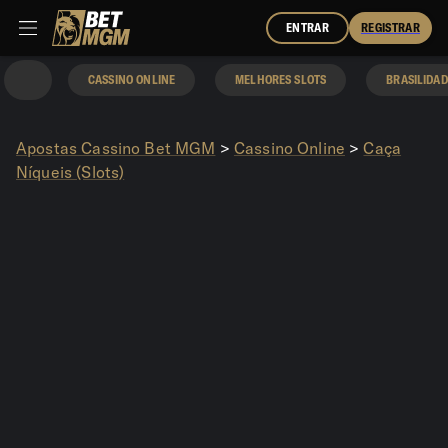
ENTRAR
REGISTRAR
CASSINO ONLINE
MELHORES SLOTS
BRASILIDAD
Apostas Cassino Bet MGM
>
Cassino Online
>
Caça
Níqueis (Slots)