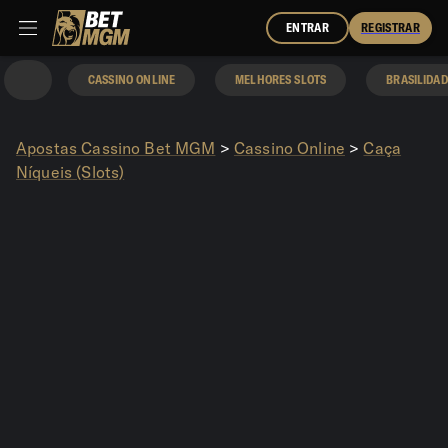
ENTRAR
REGISTRAR
CASSINO ONLINE
MELHORES SLOTS
BRASILIDAD
Apostas Cassino Bet MGM
>
Cassino Online
>
Caça
Níqueis (Slots)