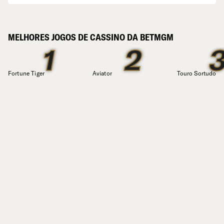
MELHORES JOGOS DE CASSINO DA BETMGM
1
2
Fortune Tiger
Aviator
Touro Sortudo