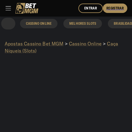
ENTRAR
REGISTRAR
CASSINO ONLINE
MELHORES SLOTS
BRASILIDAD
Apostas Cassino Bet MGM
>
Cassino Online
>
Caça
Níqueis (Slots)