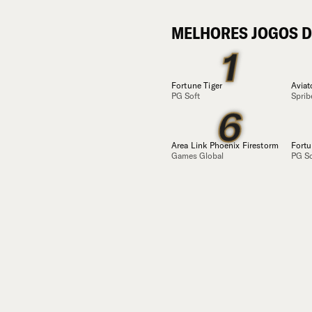
MELHORES JOGOS D
1
Fortune Tiger
Aviat
PG Soft
Sprib
6
Area Link Phoenix Firestorm
Fort
Games Global
PG So