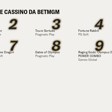
E CASSINO DA BETMGM
2
3
4
or
Touro Sortudo
Fortune Rabbit
e
Pragmatic Play
PG Soft
7
8
9
une Dragon
Gates of Olympus
Raging Gods: Olympus 2
ft
Pragmatic Play
POWER COMBO
Games Global