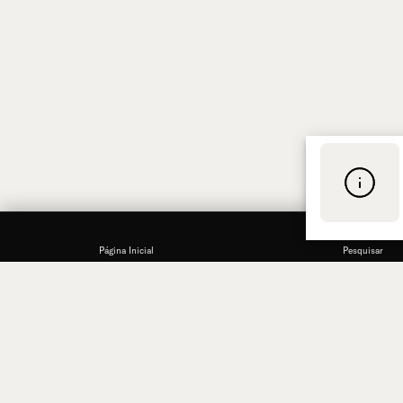
Página Inicial
Pesquisar