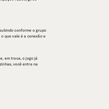
i subindo conforme o grupo
o que vale é a conexão e
e, em troca, o jogo já
zinhas, você entra na