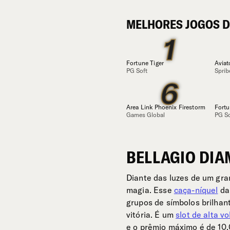
MELHORES JOGOS D
1
Fortune Tiger
Aviat
PG Soft
Sprib
6
Area Link Phoenix Firestorm
Fort
Games Global
PG So
BELLAGIO DI
Diante das luzes de um gra
magia. Esse
caça-níquel
d
grupos de símbolos brilhan
vitória. É um
slot de alta vo
e o prêmio máximo é de 10.