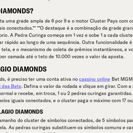
 DIAMONDS?
ta uma grade ampla de 6 por 9 e o motor Cluster Pays com 
ais conectados.** **O destaque é a combinação da grade gra
prio. A Pedra Curinga começa em 1 vez e sobe 1 a cada clust
lar rápido ao longo de uma sequência. Outra funcionalidade é
 tela, e o mecanismo de coleta de prêmios instantâneos, e 
por camada até o teto de 10.000 vezes o valor da aposta.
AGIO DIAMONDS
ds, é preciso ter uma conta ativa no
cassino online
Bet MGM,
i das Bets
. Defina o valor da rodada e clique em girar. Com a
 normal e recebe, em troca, 1 ou 2 pedras curingas garantida
los iguais conectados, e o cluster paga o máximo com 17 ou
LAGIO DIAMONDS
manho do cluster de símbolos conectados, de 5 símbolos par
ela. As pedras curingas substituem os símbolos comuns e ca