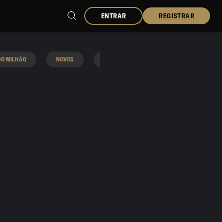
ENTRAR
REGISTRAR
O MILHÃO
NOVOS
MGM EXCLUSIVOS
BINGO AO VIVO