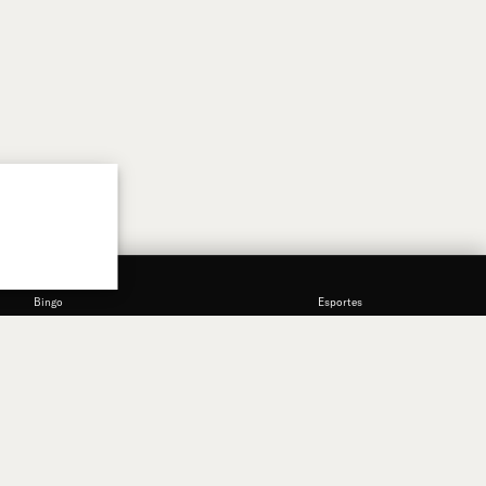
Bingo
Esportes