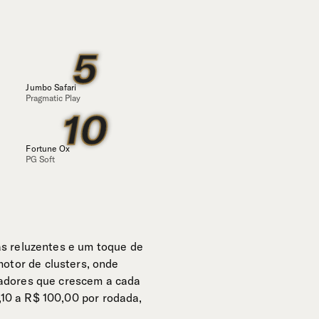
5
Jumbo Safari
Pragmatic Play
10
Fortune Ox
PG Soft
as reluzentes e um toque de
otor de clusters, onde
cadores que crescem a cada
,10 a R$ 100,00 por rodada,