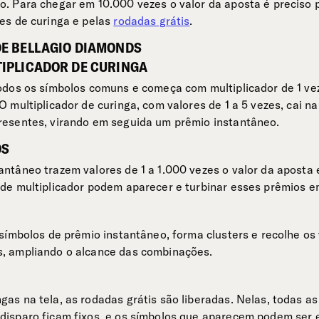
o. Para chegar em 10.000 vezes o valor da aposta é preciso 
res de curinga e pelas
rodadas grátis
.
DE BELLAGIO DIAMONDS
TIPLICADOR DE CURINGA
todos os símbolos comuns e começa com multiplicador de 1 vez
O multiplicador de curinga, com valores de 1 a 5 vezes, cai n
resentes, virando em seguida um prêmio instantâneo.
OS
antâneo trazem valores de 1 a 1.000 vezes o valor da aposta 
 de multiplicador podem aparecer e turbinar esses prêmios e
 símbolos de prêmio instantâneo, forma clusters e recolhe os
s, ampliando o alcance das combinações.
gas na tela, as rodadas grátis são liberadas. Nelas, todas a
disparo ficam fixos, e os símbolos que aparecem podem ser e