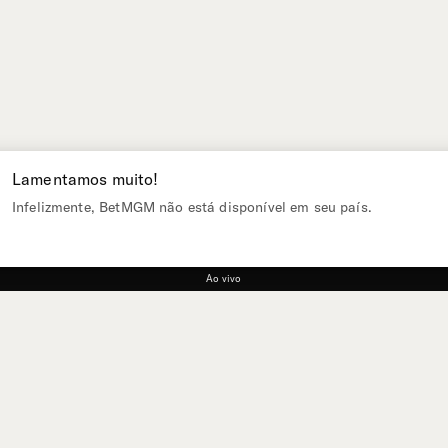
Lamentamos muito!
Infelizmente, BetMGM não está disponível em seu país.
Ao vivo
Trazido para você por