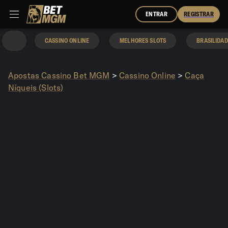
ENTRAR
REGISTRAR
CASSINO ONLINE
MELHORES SLOTS
BRASILIDAD
Apostas Cassino Bet MGM
>
Cassino Online
>
Caça
Níqueis (Slots)