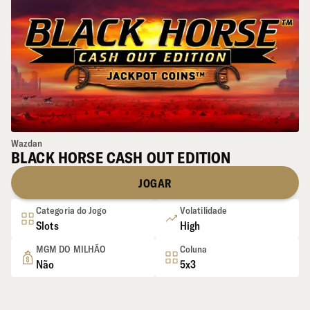
Wazdan
BLACK HORSE CASH OUT EDITION
JOGAR
Categoria do Jogo
Volatilidade
Slots
High
MGM DO MILHÃO
Coluna
Não
5x3