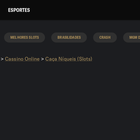
ESPORTES
MELHORES SLOTS
BRASILIDADES
CRASH
MGM D
>
Cassino Online
>
Caça Níqueis (Slots)