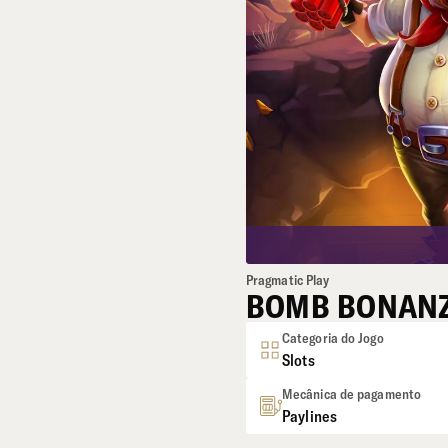
Pragmatic Play
BOMB BONAN
Categoria do Jogo
Slots
Mecânica de pagamento
Paylines