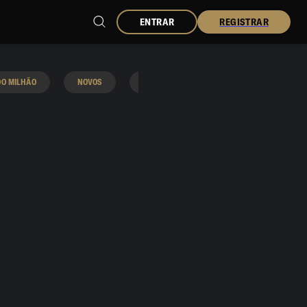
ENTRAR
REGISTRAR
O MILHÃO
NOVOS
MGM EXCLUSIVOS
BINGO AO VIVO