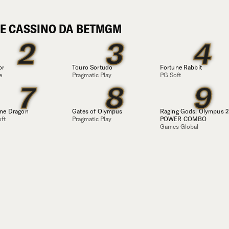
E CASSINO DA BETMGM
2
3
4
or
Touro Sortudo
Fortune Rabbit
e
Pragmatic Play
PG Soft
7
8
9
une Dragon
Gates of Olympus
Raging Gods: Olympus 2
ft
Pragmatic Play
POWER COMBO
Games Global