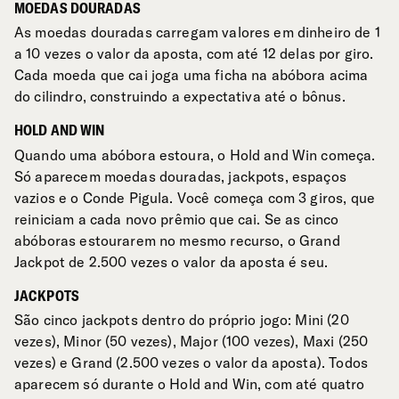
MOEDAS DOURADAS
As moedas douradas carregam valores em dinheiro de 1
a 10 vezes o valor da aposta, com até 12 delas por giro.
Cada moeda que cai joga uma ficha na abóbora acima
do cilindro, construindo a expectativa até o bônus.
HOLD AND WIN
Quando uma abóbora estoura, o Hold and Win começa.
Só aparecem moedas douradas, jackpots, espaços
vazios e o Conde Pigula. Você começa com 3 giros, que
reiniciam a cada novo prêmio que cai. Se as cinco
abóboras estourarem no mesmo recurso, o Grand
Jackpot de 2.500 vezes o valor da aposta é seu.
JACKPOTS
São cinco jackpots dentro do próprio jogo: Mini (20
vezes), Minor (50 vezes), Major (100 vezes), Maxi (250
vezes) e Grand (2.500 vezes o valor da aposta). Todos
aparecem só durante o Hold and Win, com até quatro