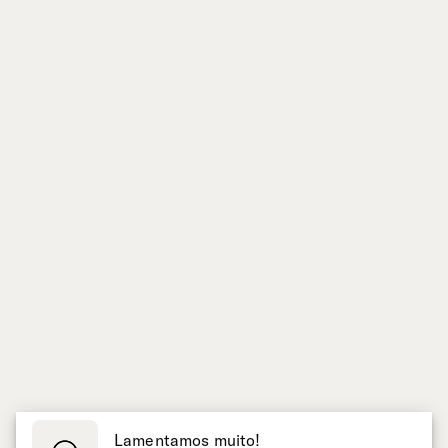
Lamentamos muito!