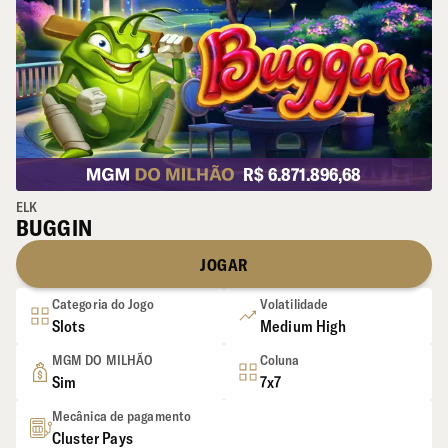
R$ 6.871.896,68
ELK
BUGGIN
JOGAR
Categoria do Jogo
Volatilidade
Slots
Medium High
MGM DO MILHÃO
Coluna
Sim
7x7
Mecânica de pagamento
Cluster Pays