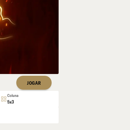
JOGAR
Coluna
5x3