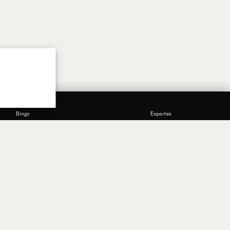
Bingo
Esportes