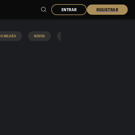
ENTRAR
REGISTRAR
O MILHÃO
NOVOS
MGM EXCLUSIVOS
BINGO AO VIVO