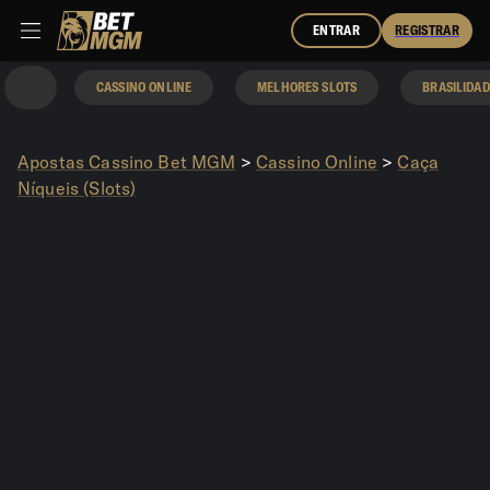
ENTRAR
REGISTRAR
CASSINO ONLINE
MELHORES SLOTS
BRASILIDAD
Apostas Cassino Bet MGM
>
Cassino Online
>
Caça
Níqueis (Slots)