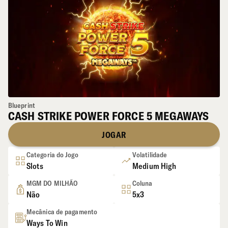
Blueprint
CASH STRIKE POWER FORCE 5 MEGAWAYS
JOGAR
Categoria do Jogo
Volatilidade
Slots
Medium High
MGM DO MILHÃO
Coluna
Não
5x3
Mecânica de pagamento
Ways To Win