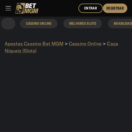
ENTRAR
REGISTRAR
CASSINO ONLINE
MELHORES SLOTS
BRASILIDAD
Apostas Cassino Bet MGM
>
Cassino Online
>
Caça
Níqueis (Slots)