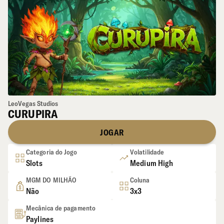
LeoVegas Studios
CURUPIRA
JOGAR
Categoria do Jogo
Volatilidade
Slots
Medium High
MGM DO MILHÃO
Coluna
Não
3x3
Mecânica de pagamento
Paylines