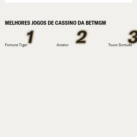
MELHORES JOGOS DE CASSINO DA BETMGM
1
2
Fortune Tiger
Aviator
Touro Sortudo