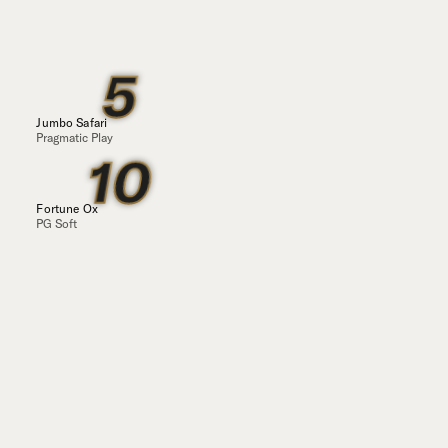
5
Jumbo Safari
Pragmatic Play
10
Fortune Ox
PG Soft