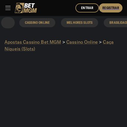
ENTRAR
REGISTRAR
CASSINO ONLINE
MELHORES SLOTS
BRASILIDAD
Apostas Cassino Bet MGM
>
Cassino Online
>
Caça
Níqueis (Slots)