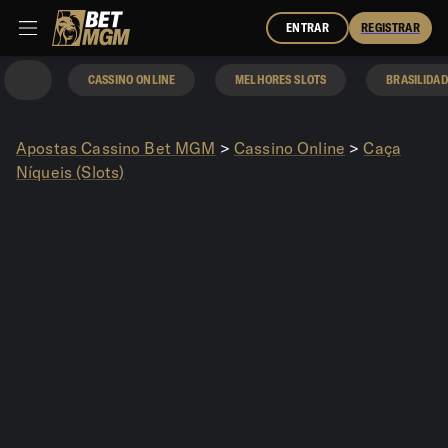
ENTRAR
REGISTRAR
CASSINO ONLINE
MELHORES SLOTS
BRASILIDAD
Apostas Cassino Bet MGM
>
Cassino Online
>
Caça
Níqueis (Slots)