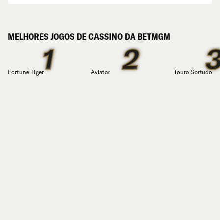
MELHORES JOGOS DE CASSINO DA BETMGM
1
2
Fortune Tiger
Aviator
Touro Sortudo