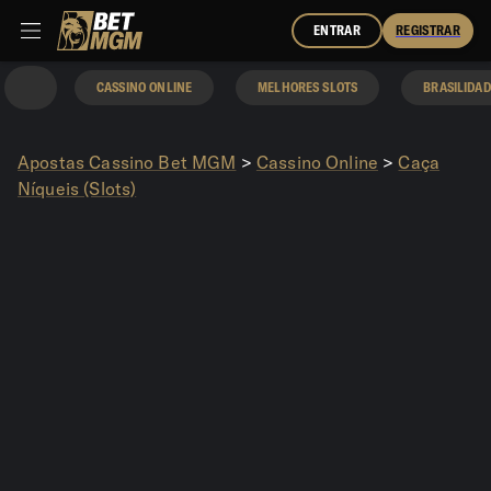
ENTRAR
REGISTRAR
CASSINO ONLINE
MELHORES SLOTS
BRASILIDAD
Apostas Cassino Bet MGM
>
Cassino Online
>
Caça
Níqueis (Slots)